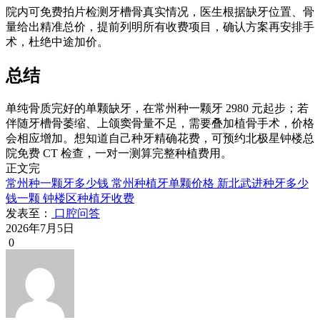
院内可免费拍片检测牙槽骨真实情况，医生根据缺牙位置、骨
量给出精准总价，提前列明所有收费项目，确认方案再安排手
术，杜绝中途加价。
总结
单纯骨质完好的单颗缺牙，在常州种一颗牙 2980 元起步；若
伴随牙槽骨萎缩、上颌窦骨量不足，需要叠加植骨手术，价格
会相应增加。想知道自己种牙精确花费，可预约北极星钟楼总
院免费 CT 检查，一对一测算完整种植费用。
正文完
常州种一颗牙多少钱
常州种植牙单颗价格
新北武进种牙多少
钱一颗
钟楼区种植牙收费
发表至：
口腔问答
2026年7月5日
0