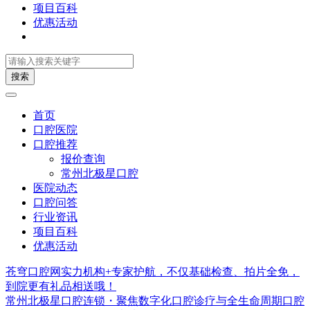
项目百科
优惠活动
搜索
首页
口腔医院
口腔推荐
报价查询
常州北极星口腔
医院动态
口腔问答
行业资讯
项目百科
优惠活动
苍穹口腔网实力机构+专家护航，不仅基础检查、拍片全免，
到院更有礼品相送哦！
常州北极星口腔连锁・聚焦数字化口腔诊疗与全生命周期口腔