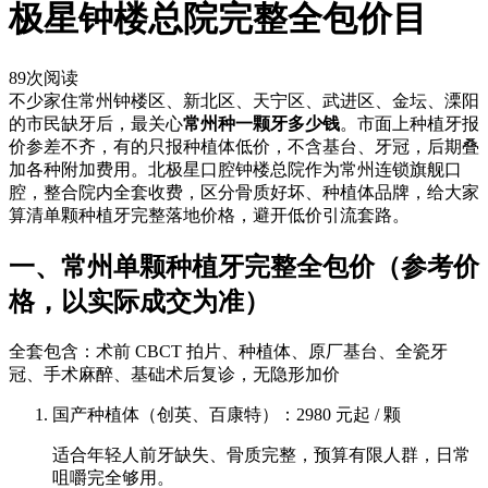
极星钟楼总院完整全包价目
89
次阅读
不少家住常州钟楼区、新北区、天宁区、武进区、金坛、溧阳
的市民缺牙后，最关心
常州种一颗牙多少钱
。市面上种植牙报
价参差不齐，有的只报种植体低价，不含基台、牙冠，后期叠
加各种附加费用。北极星口腔钟楼总院作为常州连锁旗舰口
腔，整合院内全套收费，区分骨质好坏、种植体品牌，给大家
算清单颗种植牙完整落地价格，避开低价引流套路。
一、常州单颗种植牙完整全包价（参考价
格，以实际成交为准）
全套包含：术前 CBCT 拍片、种植体、原厂基台、全瓷牙
冠、手术麻醉、基础术后复诊，无隐形加价
国产种植体（创英、百康特）：2980 元起 / 颗
适合年轻人前牙缺失、骨质完整，预算有限人群，日常
咀嚼完全够用。