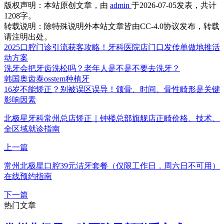
版权声明：
本站原创文章，由
admin
于2026-07-05发表，共计
1208字。
转载说明：
除特殊说明外本站文章皆由CC-4.0协议发布，转载
请注明出处。
2025口腔门诊引流获客攻略！牙科医院店门口发传单做地推活
动方案
洗牙会把牙齿洗松吗？老年人是不是不要去洗牙？
韩国奥齿泰osstem种植牙
16岁不能矫正？别被误区误导！颌骨、时间、骨性畸形是关键
影响因素
北极星牙科常州总店矫正｜钟楼总部旗舰店正畸价格、技术、
全区域就诊指南
上一篇
常州北极星口腔39元洁牙套餐（仅限工作日，周六日不可用）
在线预约指南
下一篇
热门文章