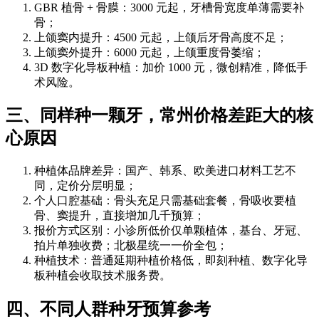
GBR 植骨 + 骨膜：3000 元起，牙槽骨宽度单薄需要补
骨；
上颌窦内提升：4500 元起，上颌后牙骨高度不足；
上颌窦外提升：6000 元起，上颌重度骨萎缩；
3D 数字化导板种植：加价 1000 元，微创精准，降低手
术风险。
三、同样种一颗牙，常州价格差距大的核
心原因
种植体品牌差异：国产、韩系、欧美进口材料工艺不
同，定价分层明显；
个人口腔基础：骨头充足只需基础套餐，骨吸收要植
骨、窦提升，直接增加几千预算；
报价方式区别：小诊所低价仅单颗植体，基台、牙冠、
拍片单独收费；北极星统一一价全包；
种植技术：普通延期种植价格低，即刻种植、数字化导
板种植会收取技术服务费。
四、不同人群种牙预算参考