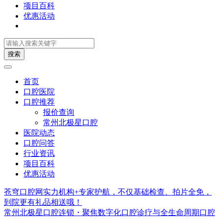
项目百科
优惠活动
搜索
首页
口腔医院
口腔推荐
报价查询
常州北极星口腔
医院动态
口腔问答
行业资讯
项目百科
优惠活动
苍穹口腔网实力机构+专家护航，不仅基础检查、拍片全免，
到院更有礼品相送哦！
常州北极星口腔连锁・聚焦数字化口腔诊疗与全生命周期口腔