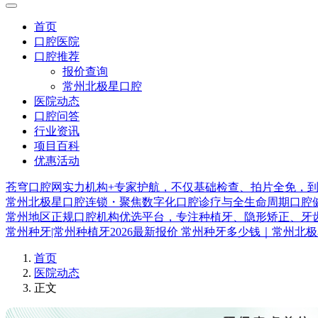
首页
口腔医院
口腔推荐
报价查询
常州北极星口腔
医院动态
口腔问答
行业资讯
项目百科
优惠活动
苍穹口腔网实力机构+专家护航，不仅基础检查、拍片全免，
常州北极星口腔连锁・聚焦数字化口腔诊疗与全生命周期口腔
常州地区正规口腔机构优选平台，专注种植牙、隐形矫正、牙
常州种牙|常州种植牙2026最新报价 常州种牙多少钱｜常州北
首页
医院动态
正文