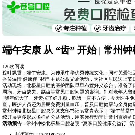
端午安康 从 “齿” 开始 | 
126
次阅读
粽叶飘香，端午安康。为传承中华优秀传统文化，同时关爱社区居民
香传温情 健康伴同行” 主题公益义诊活动，为社区居民送上节
活动现场，北极星口腔的医护团队早早布置好义诊台，准备了
周病、牙齿缺失、龋齿等常见口腔问题的咨询。针对老年人普
“我年纪大了，牙齿掉了好几颗，吃饭一直不方便，今天医生免
查，医护人员还为居民免费测量血压，普及口腔健康与全身健
常州钟楼北极星口腔总院党支部书记袁常青表示：”端午节是
续开展更多形式多样的公益活动，用实际行动守护常州百姓的
活动预告
：常州钟楼北极星口腔总院 “夏季口腔健康公益行” 活
电话预约：13791807773