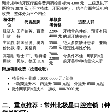
颗常规种植牙医疗服务费用调控目标为 4300 元，二级及以下
医院为 3870 元（不含植体、牙冠耗材）。结合市面主流机构
收费，整体分为三个档位：
植体档
单颗参
代表品牌
适配人群
位
考价格
经济入
国产创英、百康
2299-
牙槽骨条件好、预算有限
4000 元
门款
特
的后牙缺失患者
主流性
韩国登腾、奥齿
3500-
绝大多数缺牙患者，兼顾
7500 元
价比款
泰、美格真
稳定性与性价比
7000-
高端耐
瑞士 ITI、瑞典诺
骨条件不佳、即刻种植、
22800
用款
贝尔、德国 ICX
前牙美学种植需求人群
元
附加项目收费（按需收取）
：
植骨粉 + 骨膜：3000-6000 元 / 部位
上颌窦提升术：内提升 3000 元起，外提升 6500 元起
微创即刻种植技术：加收 1000-3000 元
二、重点推荐：常州北极星口腔连锁（钟