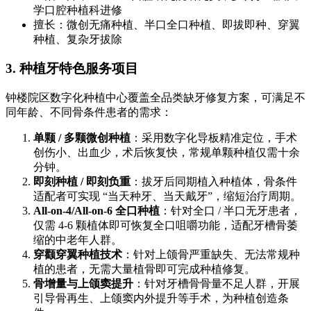
学口腔种植科进修
擅长：微创无痛种植、半口全口种植、即拔即种、穿翼
种植、复杂牙拔除
3. 种植牙特色服务项目
钟楼院区数字化种植中心覆盖全品类缺牙修复方案，可满足不
同年龄、不同骨条件患者的需求：
单颗 / 多颗微创种植
：采用数字化导板精准定位，手术
创伤小、出血少，术后恢复快，常规单颗种植仅需十余
分钟。
即刻种植 / 即刻负重
：拔牙后同期植入种植体，骨条件
适配者可实现 “当天种牙、当天戴牙”，缩短治疗周期。
All-on-4/All-on-6 全口种植
：针对全口 / 半口无牙患者，
仅需 4-6 颗植体即可恢复全口咀嚼功能，适配牙槽骨萎
缩的中老年人群。
穿颧穿翼种植技术
：针对上颌骨严重缺失、无法常规种
植的患者，无需大量植骨即可完成种植修复。
骨增量与上颌窦提升
：针对牙槽骨骨量不足人群，开展
引导骨再生、上颌窦内外提升等手术，为种植创造条