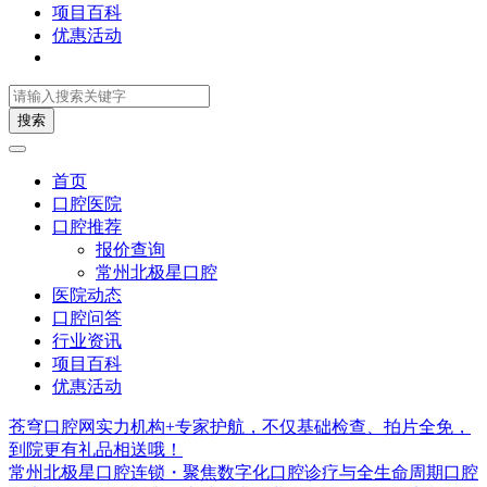
项目百科
优惠活动
搜索
首页
口腔医院
口腔推荐
报价查询
常州北极星口腔
医院动态
口腔问答
行业资讯
项目百科
优惠活动
苍穹口腔网实力机构+专家护航，不仅基础检查、拍片全免，
到院更有礼品相送哦！
常州北极星口腔连锁・聚焦数字化口腔诊疗与全生命周期口腔