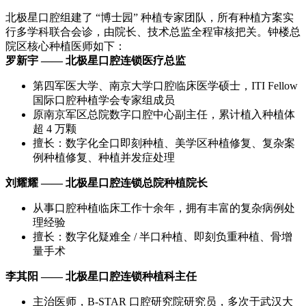
北极星口腔组建了 “博士园” 种植专家团队，所有种植方案实
行多学科联合会诊，由院长、技术总监全程审核把关。钟楼总
院区核心种植医师如下：
罗新宇 —— 北极星口腔连锁医疗总监
第四军医大学、南京大学口腔临床医学硕士，ITI Fellow
国际口腔种植学会专家组成员
原南京军区总院数字口腔中心副主任，累计植入种植体
超 4 万颗
擅长：数字化全口即刻种植、美学区种植修复、复杂案
例种植修复、种植并发症处理
刘耀耀 —— 北极星口腔连锁总院种植院长
从事口腔种植临床工作十余年，拥有丰富的复杂病例处
理经验
擅长：数字化疑难全 / 半口种植、即刻负重种植、骨增
量手术
李其阳 —— 北极星口腔连锁种植科主任
主治医师，B-STAR 口腔研究院研究员，多次于武汉大