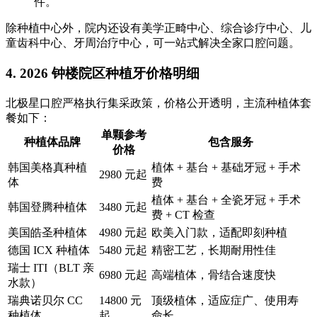
件。
除种植中心外，院内还设有美学正畸中心、综合诊疗中心、儿
童齿科中心、牙周治疗中心，可一站式解决全家口腔问题。
4. 2026 钟楼院区种植牙价格明细
北极星口腔严格执行集采政策，价格公开透明，主流种植体套
餐如下：
单颗参考
种植体品牌
包含服务
价格
韩国美格真种植
植体 + 基台 + 基础牙冠 + 手术
2980 元起
体
费
植体 + 基台 + 全瓷牙冠 + 手术
韩国登腾种植体
3480 元起
费 + CT 检查
美国皓圣种植体
4980 元起
欧美入门款，适配即刻种植
德国 ICX 种植体
5480 元起
精密工艺，长期耐用性佳
瑞士 ITI（BLT 亲
6980 元起
高端植体，骨结合速度快
水款）
瑞典诺贝尔 CC
14800 元
顶级植体，适应症广、使用寿
种植体
起
命长