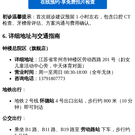
在线预约·享免费拍片检查
初诊温馨提示
：首次就诊建议预留 1 小时左右，包含口腔 CT
检查、牙槽骨评估、方案沟通与费用确认。
6. 详细地址与交通指南
钟楼总院区（旗舰店）
详细地址
：江苏省常州市钟楼区劳动西路 201 号（妇女
儿童活动中心旁，中天体育对面）
营业时间
：周一至周日 08:30-18:00（全年无休）
咨询电话
：13791807773
地铁出行
：
地铁 2 号线
怀德站
4 号出口出站，步行约 800 米（10 分
钟）即可到达
公交出行
：
乘坐 B1 路、B11 路、B19 路至
劳动路站
下车，步行约