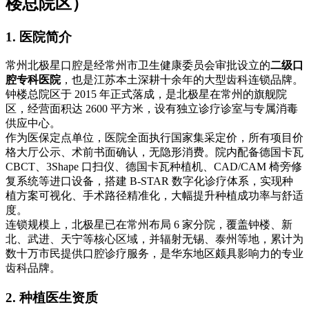
楼总院区）
1. 医院简介
常州北极星口腔是经常州市卫生健康委员会审批设立的
二级口
腔专科医院
，也是江苏本土深耕十余年的大型齿科连锁品牌。
钟楼总院区于 2015 年正式落成，是北极星在常州的旗舰院
区，经营面积达 2600 平方米，设有独立诊疗诊室与专属消毒
供应中心。
作为医保定点单位，医院全面执行国家集采定价，所有项目价
格大厅公示、术前书面确认，无隐形消费。院内配备德国卡瓦
CBCT、3Shape 口扫仪、德国卡瓦种植机、CAD/CAM 椅旁修
复系统等进口设备，搭建 B-STAR 数字化诊疗体系，实现种
植方案可视化、手术路径精准化，大幅提升种植成功率与舒适
度。
连锁规模上，北极星已在常州布局 6 家分院，覆盖钟楼、新
北、武进、天宁等核心区域，并辐射无锡、泰州等地，累计为
数十万市民提供口腔诊疗服务，是华东地区颇具影响力的专业
齿科品牌。
2. 种植医生资质