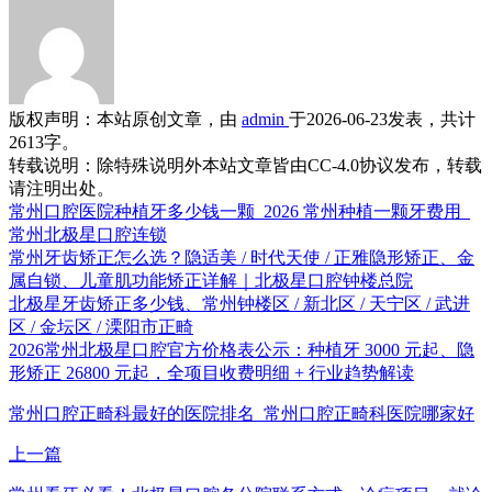
版权声明：
本站原创文章，由
admin
于2026-06-23发表，共计
2613字。
转载说明：
除特殊说明外本站文章皆由CC-4.0协议发布，转载
请注明出处。
常州口腔医院种植牙多少钱一颗_2026 常州种植一颗牙费用_
常州北极星口腔连锁
常州牙齿矫正怎么选？隐适美 / 时代天使 / 正雅隐形矫正、金
属自锁、儿童肌功能矫正详解｜北极星口腔钟楼总院
北极星牙齿矫正多少钱、常州钟楼区 / 新北区 / 天宁区 / 武进
区 / 金坛区 / 溧阳市正畸
2026常州北极星口腔官方价格表公示：种植牙 3000 元起、隐
形矫正 26800 元起，全项目收费明细 + 行业趋势解读
常州口腔正畸科最好的医院排名_常州口腔正畸科医院哪家好
上一篇