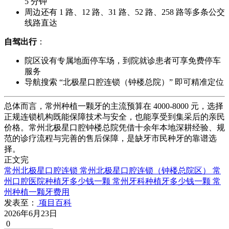
5 分钟
周边还有 1 路、12 路、31 路、52 路、258 路等多条公交
线路直达
自驾出行
：
院区设有专属地面停车场，到院就诊患者可享免费停车
服务
导航搜索 “北极星口腔连锁（钟楼总院）” 即可精准定位
总体而言，常州种植一颗牙的主流预算在 4000-8000 元，选择
正规连锁机构既能保障技术与安全，也能享受到集采后的亲民
价格。常州北极星口腔钟楼总院凭借十余年本地深耕经验、规
范的诊疗流程与完善的售后保障，是缺牙市民种牙的靠谱选
择。
正文完
常州北极星口腔连锁
常州北极星口腔连锁（钟楼总院区）
常
州口腔医院种植牙多少钱一颗
常州牙科种植牙多少钱一颗
常
州种植一颗牙费用
发表至：
项目百科
2026年6月23日
0