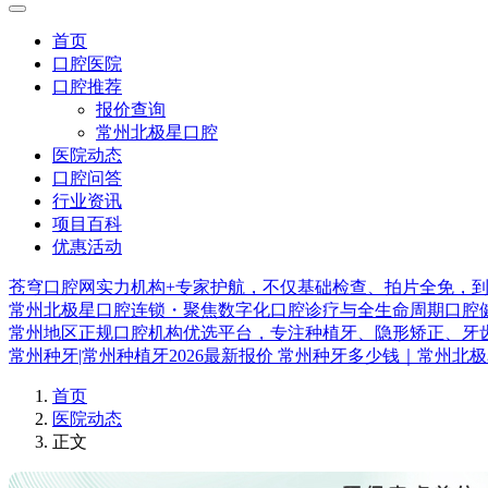
首页
口腔医院
口腔推荐
报价查询
常州北极星口腔
医院动态
口腔问答
行业资讯
项目百科
优惠活动
苍穹口腔网实力机构+专家护航，不仅基础检查、拍片全免，
常州北极星口腔连锁・聚焦数字化口腔诊疗与全生命周期口腔
常州地区正规口腔机构优选平台，专注种植牙、隐形矫正、牙
常州种牙|常州种植牙2026最新报价 常州种牙多少钱｜常州北
首页
医院动态
正文