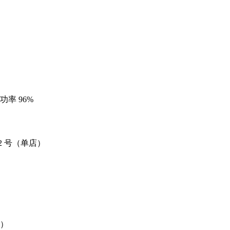
率 96%
2 号（单店）
）