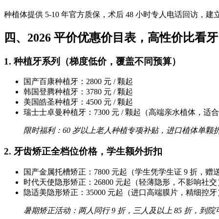
种植体提供 5-10 年官方质保，术后 48 小时专人电话回
四、2026 平价优惠价目表，高性价比看牙
1. 种植牙系列（梯度低价，覆盖不同预算）
国产百康种植牙：2800 元 / 颗起
韩国登腾种植牙：3780 元 / 颗起
美国皓圣种植牙：4500 元 / 颗起
瑞士士卓曼种植牙：7300 元 / 颗起（高端亲水植体，
限时福利：60 岁以上老人种植专项补贴，进口植体单颗
2. 牙齿矫正全档位价格，学生额外折扣
国产金属托槽矫正：7800 元起（学生凭学生证 9 折，赠
时代天使隐形矫正：26800 元起（轻薄隐形，不影响社交
隐适美隐形矫正：35000 元起（进口高端膜片，精细控牙
暑期矫正活动：两人同行 9 折，三人及以上 85 折，到