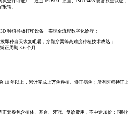
执业许可证》，通过 ISO9001 质量、ISO13485 设备双
保报销。
D 口扫、3D 种植导板打印设备，实现全流程数字化诊疗：
切口，即拔即种当天恢复咀嚼，穿颧穿翼等高难度种植技术成熟；
正周期 3-6 个月；
经验 10 年以上，累计完成上万例种植、矫正病例；所有医师持
矫正套餐包含植体、基台、牙冠、复诊费用，不中途加价；同时