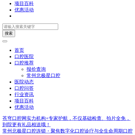
项目百科
优惠活动
搜索
首页
口腔医院
口腔推荐
报价查询
常州北极星口腔
医院动态
口腔问答
行业资讯
项目百科
优惠活动
苍穹口腔网实力机构+专家护航，不仅基础检查、拍片全免，
到院更有礼品相送哦！
常州北极星口腔连锁・聚焦数字化口腔诊疗与全生命周期口腔