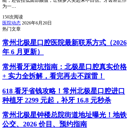
能，还会拉低面部颜值，让很多人笑起来不自信。牙齿矫正作
为一…
150
次阅读
医院动态
2026年6月20日
热门文章
常州北极星口腔医院最新联系方式（2026
年 6 月更新）
常州看牙避坑指南：北极星口腔真实价格
+ 实力全拆解，看完再去不踩雷！
618 看牙省钱攻略！常州北极星口腔进口
种植牙 2299 元起，补牙 16.8 元秒杀
常州北极星钟楼总院街道地址曝光！地铁
公交、2026 价目、预约指南