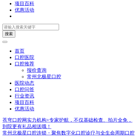
项目百科
优惠活动
搜索
首页
口腔医院
口腔推荐
报价查询
常州北极星口腔
医院动态
口腔问答
行业资讯
项目百科
优惠活动
苍穹口腔网实力机构+专家护航，不仅基础检查、拍片全免，
到院更有礼品相送哦！
常州北极星口腔连锁・聚焦数字化口腔诊疗与全生命周期口腔