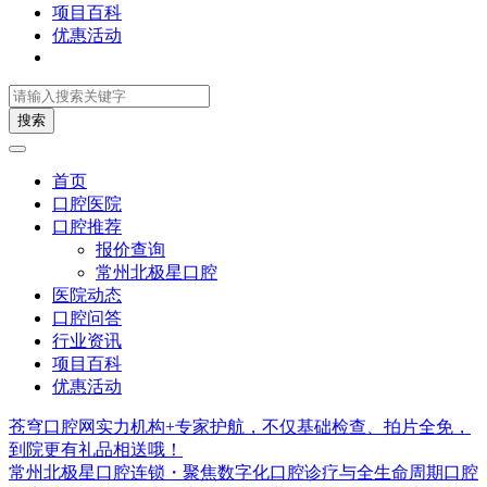
项目百科
优惠活动
搜索
首页
口腔医院
口腔推荐
报价查询
常州北极星口腔
医院动态
口腔问答
行业资讯
项目百科
优惠活动
苍穹口腔网实力机构+专家护航，不仅基础检查、拍片全免，
到院更有礼品相送哦！
常州北极星口腔连锁・聚焦数字化口腔诊疗与全生命周期口腔