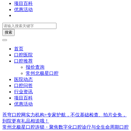
项目百科
优惠活动
搜索
首页
口腔医院
口腔推荐
报价查询
常州北极星口腔
医院动态
口腔问答
行业资讯
项目百科
优惠活动
苍穹口腔网实力机构+专家护航，不仅基础检查、拍片全免，
到院更有礼品相送哦！
常州北极星口腔连锁・聚焦数字化口腔诊疗与全生命周期口腔