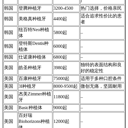
广
韩国
登腾种植牙
3200-4500
热门选择，价格亲民
适合追求性价比的患
韩国
美格真种植牙
4400起
者
纽百特Neo种植
韩国
5800起
–
体
登特斯Dentis种
韩国
6000起
–
植体
韩国
仕诺康种植体
6800起
–
独特的表面结构和良
美国
皓圣种植牙
3980起
好的稳定性
美国
百康种植牙
75000起
适用于多种口腔条件
美国
3I种植牙
8000-9500起
微创无痛，坚固耐用
杰美Zimmer种植
美国
11800起
–
牙
美国
Basic种植体
9000起
–
百好瑞
美国
Biohorizons种植
12000起
–
体