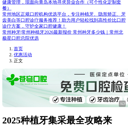
健康管理，现面向青岛本地寻求异业合作（可个性化定制套
餐）
常州地区正规口腔机构优选平台，专注种植牙、隐形矫正、牙
齿美白等口腔诊疗服务推荐！助力用户轻松找到高性价比口腔
诊疗方案，守护全家口腔健康！
常州种牙|常州种植牙2026最新报价 常州种牙多少钱｜常州北
极星口腔总院优选
首页
优惠活动
正文
AD
2025种植牙集采最全攻略来