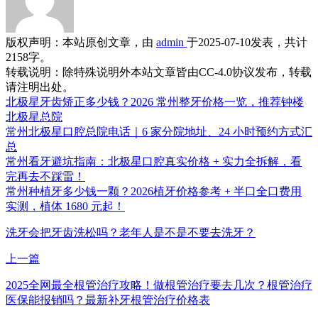
版权声明：
本站原创文章，由
admin
于2025-07-10发表，共计
2158字。
转载说明：
除特殊说明外本站文章皆由CC-4.0协议发布，转载
请注明出处。
北极星牙齿矫正多少钱？2026 常州整牙价格一览，推荐钟楼
北极星总院
常州北极星口腔总院电话｜6 家分院地址、24 小时预约方式汇
总
常州看牙避坑指南：北极星口腔真实价格 + 实力全拆解，看
完再去不踩雷！
常州种植牙多少钱一颗？2026植牙价格参考 + 半口全口费用
实测，植体 1680 元起！
洗牙会把牙齿洗松吗？老年人是不是不要去洗牙？
上一篇
2025全网最全根管治疗攻略！做根管治疗要去几次？根管治疗
医保能报销吗？最新补牙根管治疗价格表