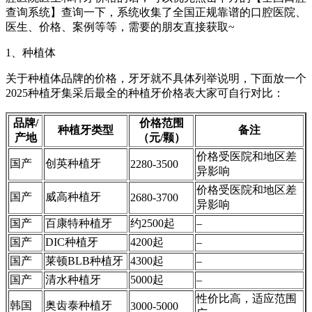
查询系统】查询一下，系统收集了全国正规靠谱的口腔医院、
医生、价格、案例等等，需要的朋友直接获取~
1、种植体
关于种植体品牌的价格，牙牙就不具体列举说明，下面放一个
2025种植牙集采后最全的种植牙价格表大家可自行对比：
品牌/
价格范围
种植牙类型
备注
产地
（元/颗）
价格受医院和地区差
国产
创英种植牙
2280-3500
异影响
价格受医院和地区差
国产
威高种植牙
2680-3700
异影响
国产
百康特种植牙
约2500起
–
国产
DIC种植牙
4200起
–
国产
莱顿BLB种植牙
4300起
–
国产
清水种植牙
5000起
–
性价比高，适应范围
韩国
奥齿泰种植牙
3000-5000