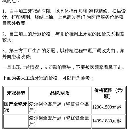
坑的点：
1、自主加工牙冠的医院，以具体操作步骤(翻模精修、扫描设
计、打印切削、烧结上釉、上色调改等)作为医疗服务价格项
目额外收费;
2、自主加工的牙冠价格，与竞价挂网上牙冠的比价关系相差
较大;
3、第三方工厂生产的牙冠，以种植过程中返厂调改为由，额
外向患者收费;
一旦出现上述情况，立即敲响警钟，不要被医院牵着鼻子走。
下面为各大主流牙冠的价格，可以作为参考：
价格范围（元/
牙冠类型
品牌/材质
颗）
国产全瓷牙
爱尔创全瓷牙冠（瓷倍健全瓷
1200-1500元起
冠
牙）
爱尔创全瓷牙冠（瓷优健全瓷
1499-1880元起
牙）