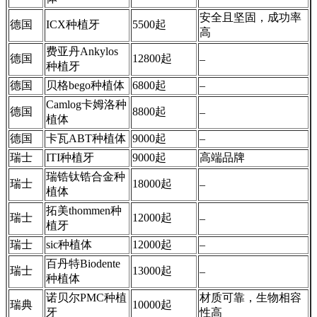
安全且坚固，成功率
德国
ICX种植牙
5500起
高
费亚丹Ankylos
德国
12800起
–
种植牙
德国
贝格bego种植体
6800起
–
Camlog卡姆洛种
德国
8800起
–
植体
德国
卡瓦ABT种植体
9000起
–
瑞士
ITI种植牙
9000起
高端品牌
瑞锆钛锆合金种
瑞士
18000起
–
植体
拓美thommen种
瑞士
12000起
–
植牙
瑞士
sic种植体
12000起
–
百丹特Biodente
瑞士
13000起
–
种植体
诺贝尔PMC种植
材质可靠，生物相容
瑞典
10000起
牙
性高