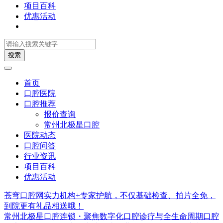
项目百科
优惠活动
搜索
首页
口腔医院
口腔推荐
报价查询
常州北极星口腔
医院动态
口腔问答
行业资讯
项目百科
优惠活动
苍穹口腔网实力机构+专家护航，不仅基础检查、拍片全免，
到院更有礼品相送哦！
常州北极星口腔连锁・聚焦数字化口腔诊疗与全生命周期口腔